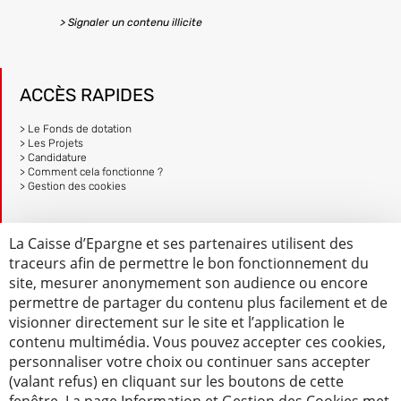
> Signaler un contenu illicite
ACCÈS RAPIDES
> Le Fonds de dotation
> Les Projets
> Candidature
> Comment cela fonctionne ?
> Gestion des cookies
> Accès au logement
La Caisse d’Epargne et ses partenaires utilisent des
> Insertion à l’emploi
traceurs afin de permettre le bon fonctionnement du
> Mobilité
> Transition énergétique
site, mesurer anonymement son audience ou encore
> Mentions légales et Protection des données
permettre de partager du contenu plus facilement et de
> Accessibilité – non conforme
visionner directement sur le site et l’application le
contenu multimédia. Vous pouvez accepter ces cookies,
personnaliser votre choix ou continuer sans accepter
(valant refus) en cliquant sur les boutons de cette