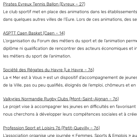
Pirates Evreux Tennis Ballon (Evreux – 27)
Le club sportif met en place des animations dans les établissements s
dans quelques autres villes de l’Eure. Lors de ces animations, des sen
ASPTT Caen Basket (Caen – 14)
L’organisation du Forum des métiers du sport et de l’animation perm
diplôme ni qualification de rencontrer des acteurs économiques et in
les métiers du sport de l’animation.
Société des Régates du Havre (Le Havre – 76)
La « Mer est à Vous » est un dispositif d’accompagnement de jeunes
de la Ville, pas ou peu qualifiés, éloignés de l’emploi, chômeurs et en s
Valkyries Normandie Rugby Clubs (Mont-Saint-Aignan – 76)
Le projet vise à accompagner les jeunes en difficultés en favorisant l
nous cherchons à développer leurs compétences sociales et à créer d
Profession Sport et Loisirs 76 (Petit-Quevilly – 76)
L’association organise une journée « Femmes, Sports & Emplois » a