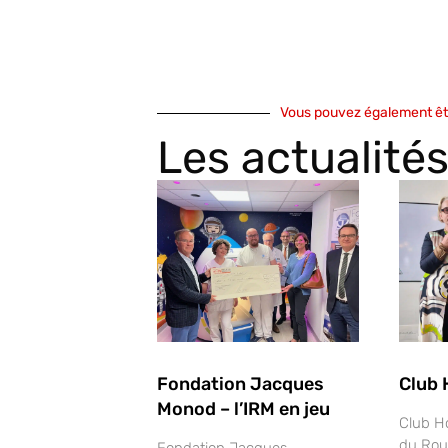
Vous pouvez également êtr
Les actualité
Fondation Jacques
Club 
Monod – l’IRM en jeu
Club H
du Rou
Fondation Jacques