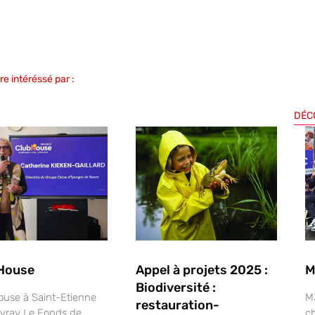
e intéréssé par :
s
DÉC
House
Appel à projets 2025 :
M
Biodiversité :
ouse à Saint-Etienne
MJ
restauration-
vray Le Fonds de
c