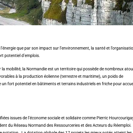
l’énergie que par son impact sur l’environnement, la santé et l’organisati
rt potentiel d’emplois.
la mobilité, la Normandie est un territoire qui possède de nombreux atou
orables à la production éolienne (terrestre et maritime), un poids de
 fort potentiel en bâtiments et terrains industriels en friche pour accuei
fiées issues de l’économe sociale et solidaire comme Pierric Hourcourigay
sident du Réseau Normand des Ressourceries et des Acteurs du Réemploi.
 notation. La dotation globale des 17 projets les mieux notés atteint les