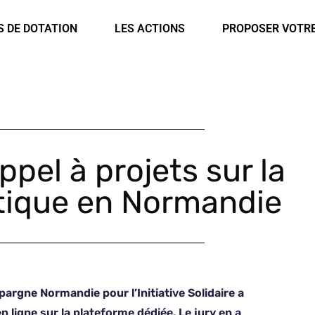
rsonnalisée ?
S DE DOTATION
LES ACTIONS
PROPOSER VOTR
ppel à projets sur la
étique en Normandie
pargne Normandie pour l’Initiative Solidaire a
 ligne sur la plateforme dédiée. Le jury en a