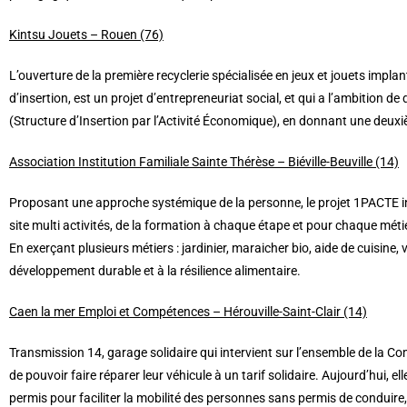
Kintsu Jouets – Rouen (76)
L’ouverture de la première recyclerie spécialisée en jeux et jouets imp
d’insertion, est un projet d’entrepreneuriat social, et qui a l’ambition
(Structure d’Insertion par l’Activité Économique), en donnant une deuxièm
Association Institution Familiale Sainte Thérèse – Biéville-Beuville (14)
Proposant une approche systémique de la personne, le projet 1PACTE i
site multi activités, de la formation à chaque étape et pour chaque mét
En exerçant plusieurs métiers : jardinier, maraicher bio, aide de cuisine, 
développement durable et à la résilience alimentaire.
Caen la mer Emploi et Compétences – Hérouville-Saint-Clair (14)
Transmission 14, garage solidaire qui intervient sur l’ensemble de la 
de pouvoir faire réparer leur véhicule à un tarif solidaire. Aujourd’hui, e
permis pour faciliter la mobilité des personnes sans permis de conduire