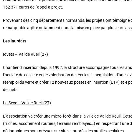
152 371 euros de l’appel à projet.
Provenant des cinq départements normands, les projets ont témoigné d’
remarquable agilité notamment dans la mise en place par plusieurs asso
Les lauréats
Idvets – Val de Rueil (27)
Chantier d’insertion depuis 1992, la structure accompagne tous les ans 
l’activité de collecte et de valorisation de textiles. L’acquisition d’une l
réemploi du verre et créer 12 nouveaux postes en insertion (ETP) et 4 
déchets.
La Seve – Val de Rueil (27)
L’association va créer une micro-forêt dans la ville de Val de Reuil. Cette
(friches, accotement routiers, terrains remblayés…) en respectant une 
pédagogiques sont prévues sur site et auprès des publics scolaires.