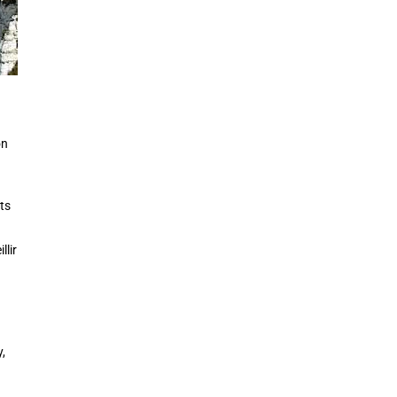
on
ts
llir
,