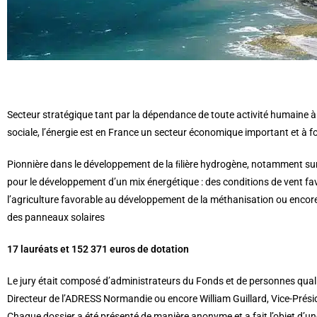
Secteur stratégique tant par la dépendance de toute activité humaine à 
sociale, l’énergie est en France un secteur économique important et à fo
Pionnière dans le développement de la ﬁlière hydrogène, notamment sur 
pour le développement d’un mix énergétique : des conditions de vent fav
l’agriculture favorable au développement de la méthanisation ou encore un
des panneaux solaires
17 lauréats et 152 371 euros de dotation
Le jury était composé d’administrateurs du Fonds et de personnes quali
Directeur de l’ADRESS Normandie ou encore William Guillard, Vice-Pré
Chaque dossier a été présenté de manière anonyme et a fait l’objet d’une