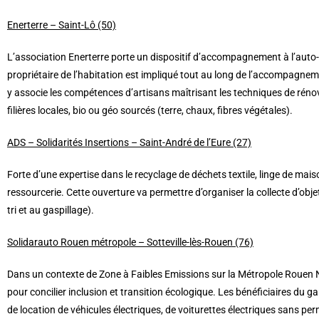
Enerterre – Saint-Lô (50)
L’association Enerterre porte un dispositif d’accompagnement à l’auto-
propriétaire de l’habitation est impliqué tout au long de l’accompagnement
y associe les compétences d’artisans maîtrisant les techniques de rénov
filières locales, bio ou géo sourcés (terre, chaux, fibres végétales).
ADS – Solidarités Insertions – Saint-André de l’Eure (27)
Forte d’une expertise dans le recyclage de déchets textile, linge de mai
ressourcerie. Cette ouverture va permettre d’organiser la collecte d’objet, 
tri et au gaspillage).
Solidarauto Rouen métropole – Sotteville-lès-Rouen (76)
Dans un contexte de Zone à Faibles Emissions sur la Métropole Rouen N
pour concilier inclusion et transition écologique. Les bénéficiaires du g
de location de véhicules électriques, de voiturettes électriques sans p