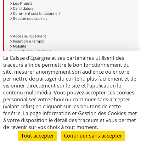
> Les Projets
> Candidature
> Comment cela fonctionne ?
> Gestion des cookies
> Accès au logement
> Insertion à l’emploi
> Mobilité
> Transition énergétique
> Mentions légales et Protection des données
La Caisse d’Epargne et ses partenaires utilisent des
> Accessibilité – non conforme
traceurs afin de permettre le bon fonctionnement du
site, mesurer anonymement son audience ou encore
permettre de partager du contenu plus facilement et de
visionner directement sur le site et l’application le
contenu multimédia. Vous pouvez accepter ces cookies,
personnaliser votre choix ou continuer sans accepter
(valant refus) en cliquant sur les boutons de cette
fenêtre. La page Information et Gestion des Cookies met
à votre disposition le détail des traceurs et vous permet
de revenir sur vos choix à tout moment.
Tout accepter
Continuer sans accepter