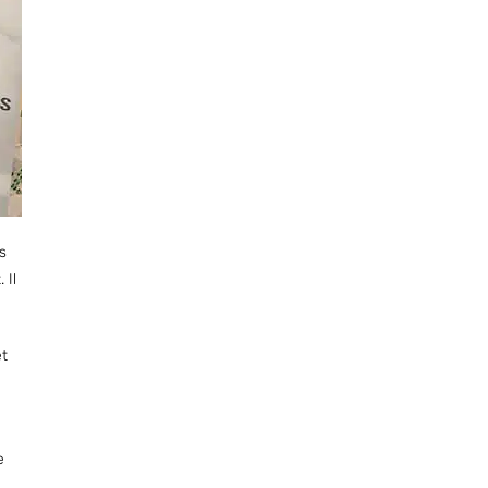
s
 Il
et
e