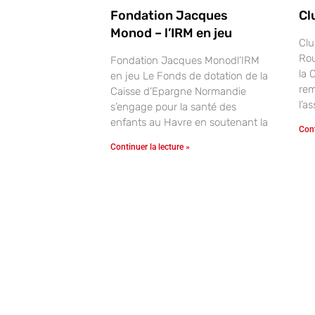
Fondation Jacques
Cl
Monod – l’IRM en jeu
Clu
Rou
Fondation Jacques Monodl’IRM
la 
en jeu Le Fonds de dotation de la
rem
Caisse d’Epargne Normandie
l’a
s’engage pour la santé des
enfants au Havre en soutenant la
Cont
Continuer la lecture »