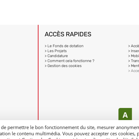
ACCÈS RAPIDES
> Le Fonds de dotation
> Acc
> Les Projets
> Inse
> Candidature
> Mobi
> Comment cela fonctionne ?
> Tran
> Gestion des cookies
> Ment
> Acce
 afin de permettre le bon fonctionnement du site, mesurer anony
lication le contenu multimédia. Vous pouvez accepter ces cookies, 