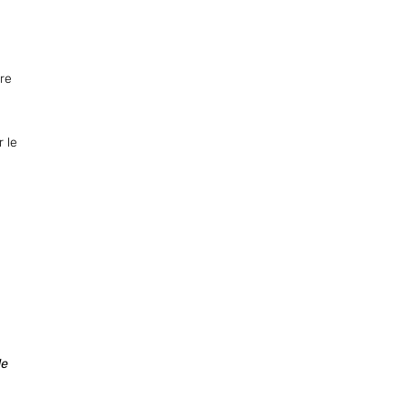
tre
 le
de