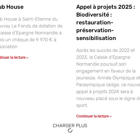
ub House
Appel à projets 2025 :
Biodiversité :
b House à Saint-Etienne du
restauration-
vray Le Fonds de dotation de
préservation-
Caisse d’Epargne Normandie a
sensibilisation
is un chèque de 9 970 € à
ssociation
Après les succès de 2022 et
2023, la Caisse d’Epargne
inuer la lecture »
Normandie poursuit son
engagement en faveur de la
jeunesse. Année Olympique e
Paralympique oblige, ce nouve
appel à projets 2024 sera à
nouveau placé sous le signe d
sport.
Continuer la lecture »
CHARGER PLUS