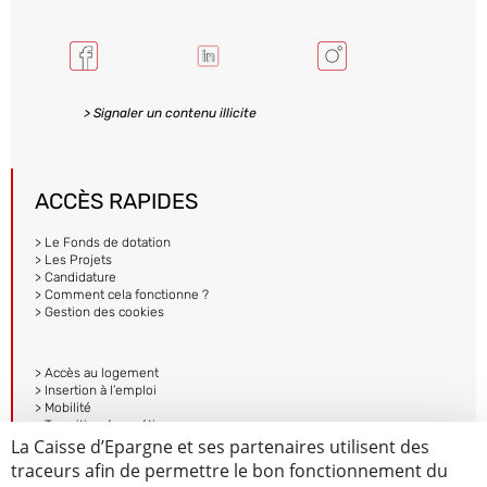
> Signaler un contenu illicite
ACCÈS RAPIDES
> Le Fonds de dotation
> Les Projets
> Candidature
> Comment cela fonctionne ?
> Gestion des cookies
> Accès au logement
> Insertion à l’emploi
> Mobilité
> Transition énergétique
> Mentions légales et Protection des données
La Caisse d’Epargne et ses partenaires utilisent des
> Accessibilité – non conforme
traceurs afin de permettre le bon fonctionnement du