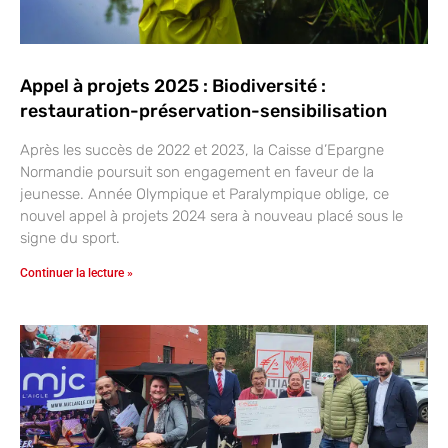
Appel à projets 2025 : Biodiversité :
restauration-préservation-sensibilisation
Après les succès de 2022 et 2023, la Caisse d’Epargne
Normandie poursuit son engagement en faveur de la
jeunesse. Année Olympique et Paralympique oblige, ce
nouvel appel à projets 2024 sera à nouveau placé sous le
signe du sport.
Continuer la lecture »